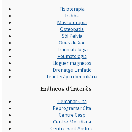
Fisioteràpia
Indiba
Massoteràpia
Osteopatia
Sòl Pelvià
Ones de Xoc
Traumatologia
Reumatologia
Lloguer magnetos
Drenatge Limfatic
Fisioteràpia domiciliària
Enllaços d’interès
Demanar Cita
Reprogramar Cita
Centre Casp
Centre Meridiana
Centre Sant Andreu