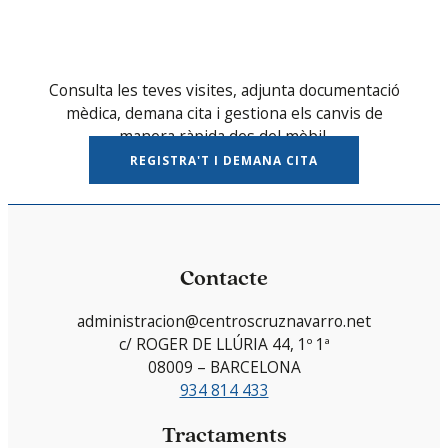
Consulta les teves visites, adjunta documentació
mèdica, demana cita i gestiona els canvis de
manera ràpida des del mòbil.
REGISTRA'T I DEMANA CITA
Contacte
administracion@centroscruznavarro.net
c/ ROGER DE LLÚRIA 44, 1º 1ª
08009 – BARCELONA
934 814 433
Tractaments