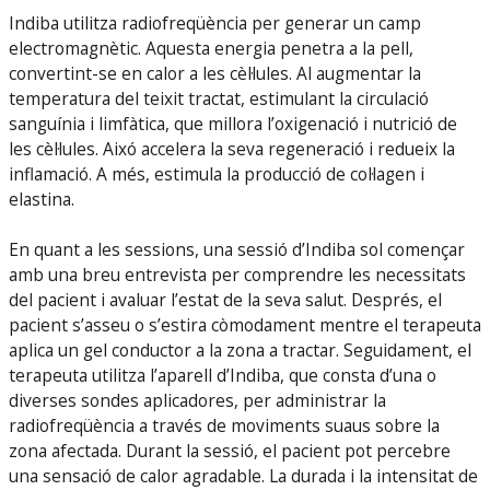
Indiba utilitza radiofreqüència per generar un camp
electromagnètic. Aquesta energia penetra a la pell,
convertint-se en calor a les cèl·lules. Al augmentar la
temperatura del teixit tractat, estimulant la circulació
sanguínia i limfàtica, que millora l’oxigenació i nutrició de
les cèl·lules. Aixó accelera la seva regeneració i redueix la
inflamació. A més, estimula la producció de col·lagen i
elastina.
En quant a les sessions, una sessió d’Indiba sol començar
amb una breu entrevista per comprendre les necessitats
del pacient i avaluar l’estat de la seva salut. Després, el
pacient s’asseu o s’estira còmodament mentre el terapeuta
aplica un gel conductor a la zona a tractar. Seguidament, el
terapeuta utilitza l’aparell d’Indiba, que consta d’una o
diverses sondes aplicadores, per administrar la
radiofreqüència a través de moviments suaus sobre la
zona afectada. Durant la sessió, el pacient pot percebre
una sensació de calor agradable. La durada i la intensitat de