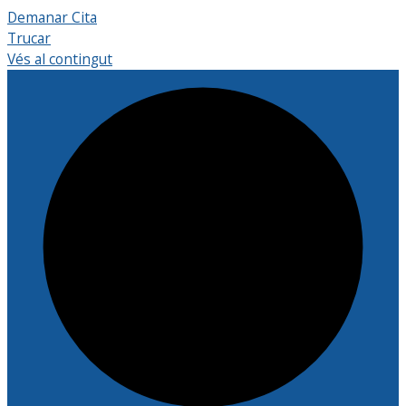
Demanar Cita
Trucar
Vés al contingut