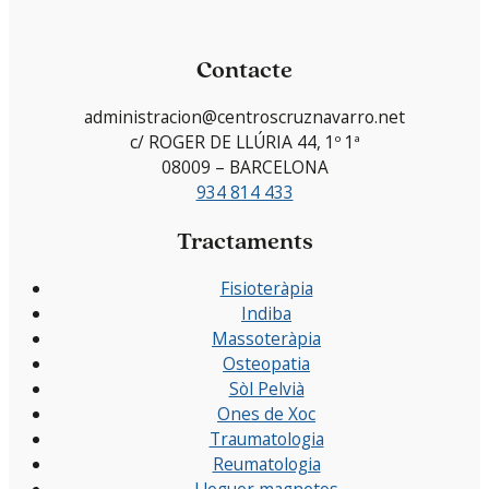
Contacte
administracion@centroscruznavarro.net
c/ ROGER DE LLÚRIA 44, 1º 1ª
08009 – BARCELONA
934 814 433
Tractaments
Fisioteràpia
Indiba
Massoteràpia
Osteopatia
Sòl Pelvià
Ones de Xoc
Traumatologia
Reumatologia